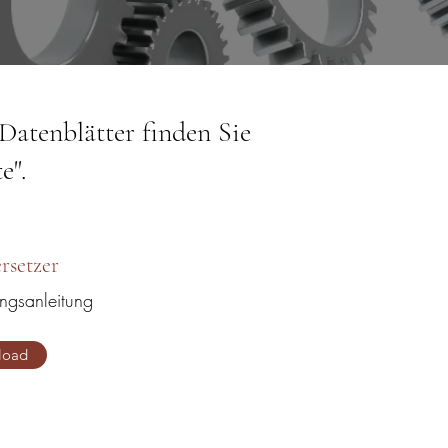
atenblätter finden Sie
te
".
rsetzer
ngsanleitung
load