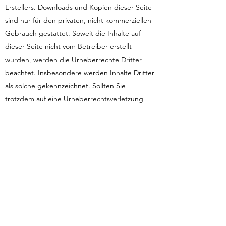
Erstellers. Downloads und Kopien dieser Seite
sind nur für den privaten, nicht kommerziellen
Gebrauch gestattet. Soweit die Inhalte auf
dieser Seite nicht vom Betreiber erstellt
wurden, werden die Urheberrechte Dritter
beachtet. Insbesondere werden Inhalte Dritter
als solche gekennzeichnet. Sollten Sie
trotzdem auf eine Urheberrechtsverletzung
aufmerksam werden, bitten wir um einen
entsprechenden Hinweis. Bei Bekanntwerden
von Rechtsverletzungen werden wir derartige
Inhalte umgehend entfernen.
Datenschutz
Die Nutzung unserer Webseite ist in der Regel
ohne Angabe personenbezogener Daten