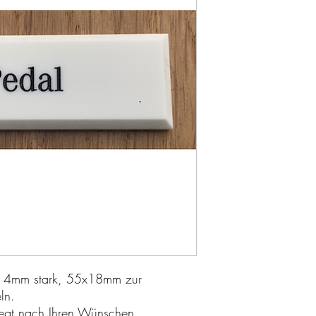
e, 4mm stark, 55x18mm zur 
ln.
egt nach Ihren Wünschen.